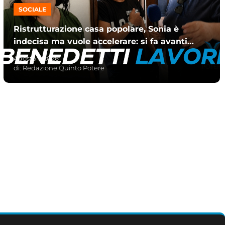
SOCIALE
Ristrutturazione casa popolare, Sonia è
indecisa ma vuole accelerare: si fa avanti
David
Agosto 1, 2026
di:
Redazione Quinto Potere