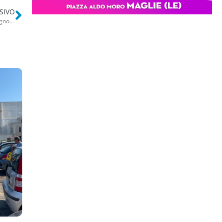
SIVO
Palo, tenta di uccidere il vicino di casa con l’accetta: 31enne di Modugno resta in carcere. Il gip: “Azione pianificata”