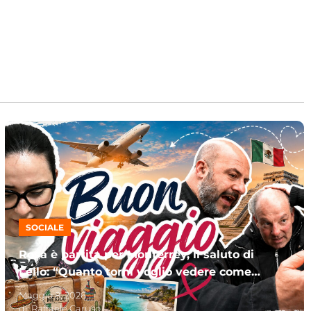
SOCIALE
Rosa è partita per Monterrey, il saluto di
Lello: “Quanto torni voglio vedere come
sei composta”
Maggio 8, 2026
di:
Raffaele Caruso