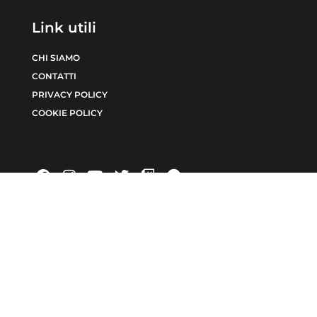
Link utili
CHI SIAMO
CONTATTI
PRIVACY POLICY
COOKIE POLICY
INCHIESTE
EDITORIALE
6371/2021 num. Registro Stampa 24 | Direttore