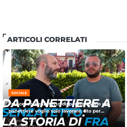
ARTICOLI CORRELATI
SOCIALE
Francesco, senzatetto disperato: “Sono un
panettiere voglio solo lavorare. Sto per
impazzire”
Giugno 22, 2026
di:
Raffaele Caruso