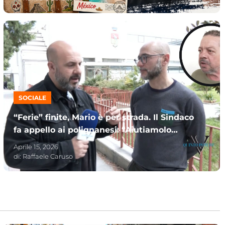
SOCIALE
“Ferie” finite, Mario è per strada. Il Sindaco
fa appello ai polignanesi: “Aiutiamolo
insieme”
Aprile 15, 2026
di:
Raffaele Caruso