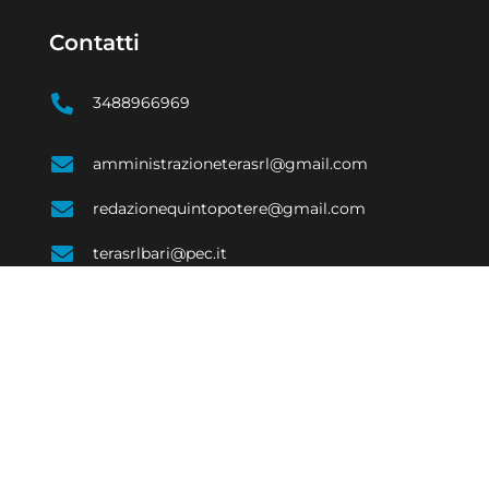
Contatti
3488966969
amministrazioneterasrl@gmail.com
redazionequintopotere@gmail.com
terasrlbari@pec.it
SOCIALE
ECONOMIA
EVENTI E CULTURA
COSTUME
SPORT
e di Bari 08623480723 | Testata giornalistica iscritta al Tribunale di Bari num. R.G. 
Responsabile Raffaele Caruso