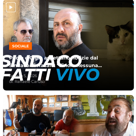
SOCIALE
Paolo e Gigio aspettano notizie dal
Sindaco di Racale: “Finora nessuna
indicazione”
Agosto 5, 2026
di:
Raffaele Caruso