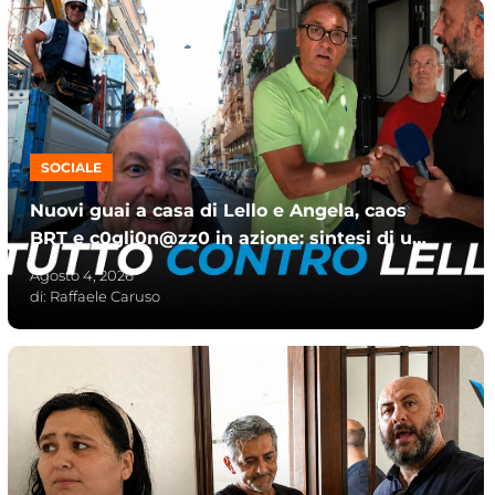
SOCIALE
Nuovi guai a casa di Lello e Angela, caos
BRT e c0gli0n@zz0 in azione: sintesi di un
giorno perfetto
Agosto 4, 2026
di:
Raffaele Caruso