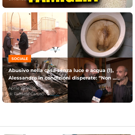
SOCIALE
Abusivo nella casa senza luce e acqua (1),
Alessandro in condizioni disperate: “Non è
colpa mia”
Aprile 23, 2026
di:
Raffaele Caruso