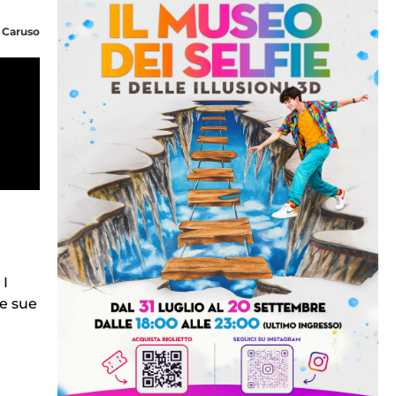
 Caruso
 I
le sue