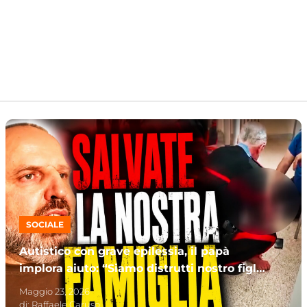
SOCIALE
Autistico con grave epilessia, il papà
implora aiuto: “Siamo distrutti nostro figlio
è una furia”
Maggio 23, 2026
di:
Raffaele Caruso