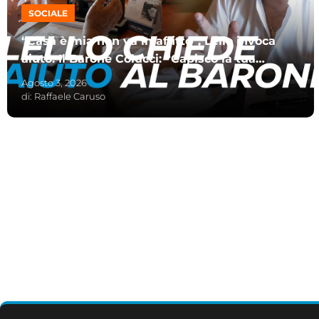
SOCIALE
“Casa è mia non va in affitto”, Lello invoca
aiuto. Il Barone Colucci: “Capisco la tua
sofferenza”
Agosto 3, 2026
di:
Raffaele Caruso