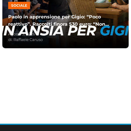
SOCIALE
Paolo in apprensione per Gigio: “Poco
reattivo”. Raccolti finora 530 euro: “Non
me l’aspettavo”
Agosto 3, 2026
di:
Raffaele Caruso