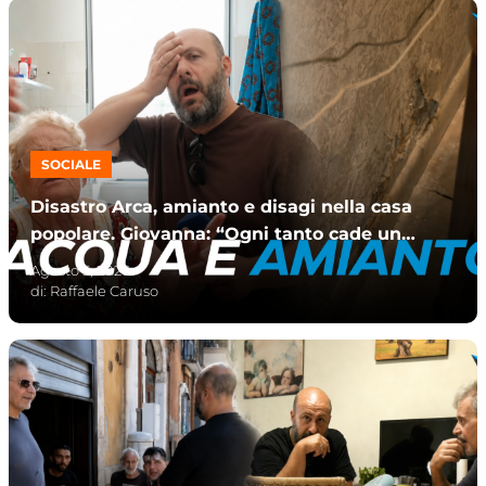
SOCIALE
Disastro Arca, amianto e disagi nella casa
popolare. Giovanna: “Ogni tanto cade un
pezzetto”
Agosto 5, 2026
di:
Raffaele Caruso