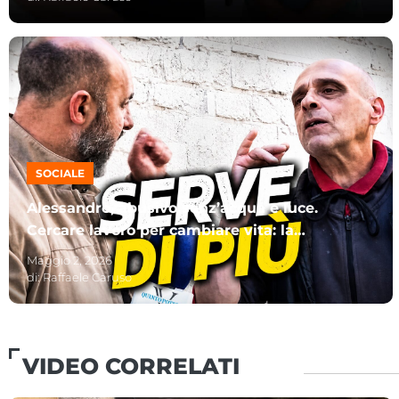
SOCIALE
Alessandro, abusivo senz’acqua e luce.
Cercare lavoro per cambiare vita: la
discussione s’infiamma
Maggio 2, 2026
di:
Raffaele Caruso
VIDEO CORRELATI