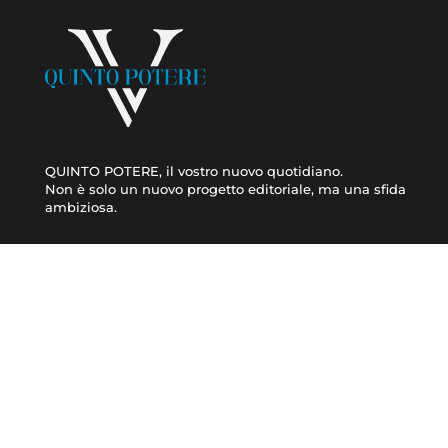
QUINTO POTERE, il vostro nuovo quotidiano.
Non è solo un nuovo progetto editoriale, ma una sfida
ambiziosa.
CRONACA
ATTUALITÀ
© 2021 TERA Srl Partita I.V.A. e codice fiscale 08623480723 | Registro delle impres