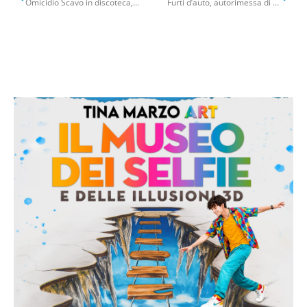
Omicidio Scavo in discoteca, la pista della nuova faida tra i clan Strisciuglio e Capriati: cresce la paura a Bari
Furti d’auto, autorimessa di Modugno trasformata nella centrale dei pezzi di ricambio: arrestati 4 foggiani – VIDEO