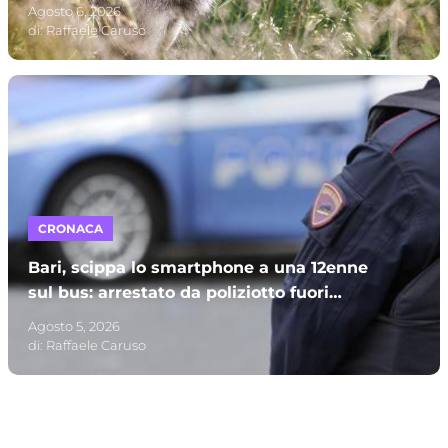
parchi e campagne
Agosto 6, 2026
di:
Raffaele Caruso
CRONACA
Bari, scippa lo smartphone a una 12enne
sul bus: arrestato da poliziotto fuori
servizio e processato per direttissima
Agosto 5, 2026
di:
Raffaele Caruso