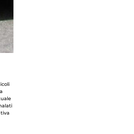
icoli
la
tuale
nalati
ativa