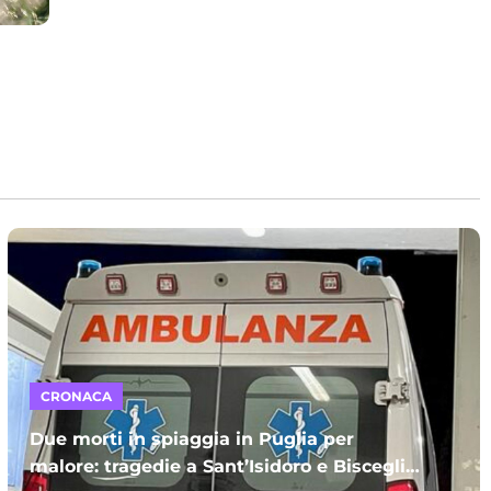
CRONACA
Due morti in spiaggia in Puglia per
malore: tragedie a Sant’Isidoro e Bisceglie.