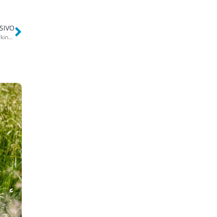
SIVO
Caos nell’area di sosta in via Scopelliti, auto bloccate dal minchia parking: “Quasi quasi serve l’abusivo”