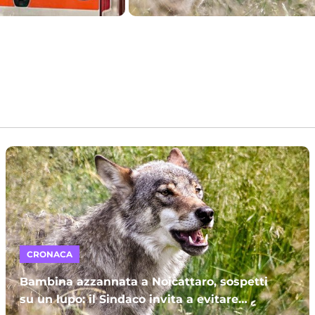
CRONACA
Bambina azzannata a Noicattaro, sospetti
su un lupo: il Sindaco invita a evitare