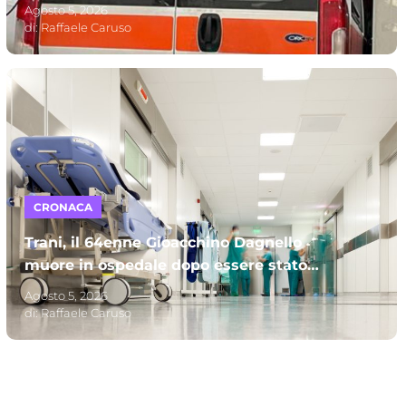
A perdere la vita due uomini
Agosto 5, 2026
di:
Raffaele Caruso
CRONACA
Trani, il 64enne Gioacchino Dagnello
muore in ospedale dopo essere stato
investito: s’indaga per omicidio stradale
Agosto 5, 2026
di:
Raffaele Caruso