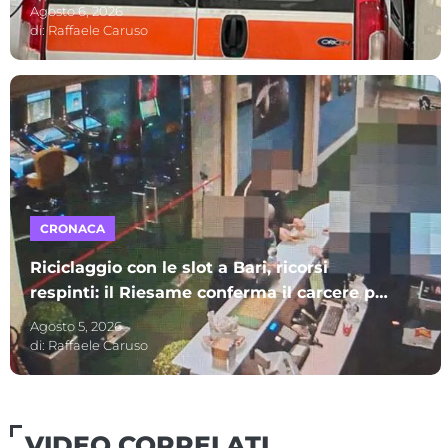
Policlinico di Bari
Agosto 6, 2026
di:
Raffaele Caruso
CRONACA
Riciclaggio con le slot a Bari, ricorsi
respinti: il Riesame conferma il carcere per
sette indagati – I NOMI
Agosto 5, 2026
di:
Raffaele Caruso
VIDEO CORRELATI