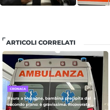
al Comune
ARTICOLI CORRELATI
CRONACA
Paura a Mesagne, bambina precipita dal
secondo piano: è gravissima. Ricoverata al