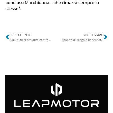
concluso Marchionna – che rimarrà sempre lo
stesso”.
PRECEDENTE
SUCCESSIVO
Bari, auto si schianta contro il guardrail a Torre a Mare: traffico in tilt sulla ss16 verso Bari
Spaccio di droga e banconote false, 2 arresti a Trani: nei guai anche un minorenne. Tipografia a Napoli