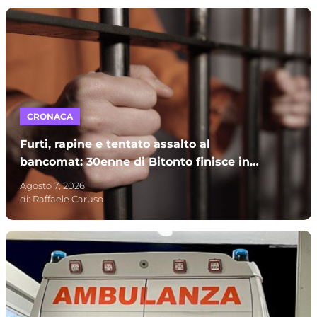
CRONACA
Furti, rapine e tentato assalto al
bancomat: 30enne di Bitonto finisce in
carcere
Agosto 7, 2026
di:
Raffaele Caruso