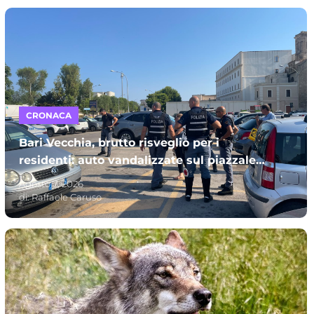
CRONACA
Bari Vecchia, brutto risveglio per i
residenti: auto vandalizzate sul piazzale
Mincuzzi
Agosto 7, 2026
di:
Raffaele Caruso