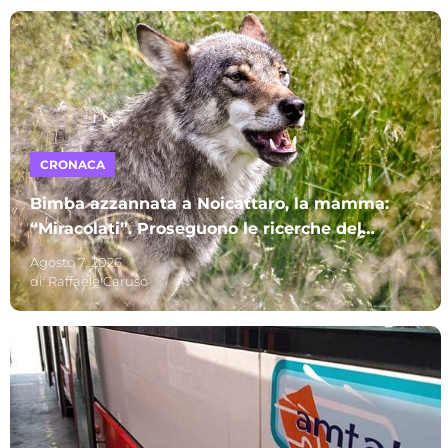
CRONACA
Bimba azzannata a Noicattaro, la mamma:
“Miracolati”. Proseguono le ricerche del
lupo
Agosto 7, 2026
di:
Raffaele Caruso