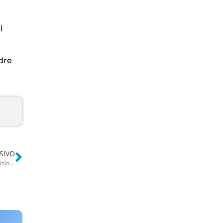
l
dre
SIVO
Uno maggio Libero e Pensante di Taranto, presentata la 13esima edizione: ospiti Brunori e Subsonica