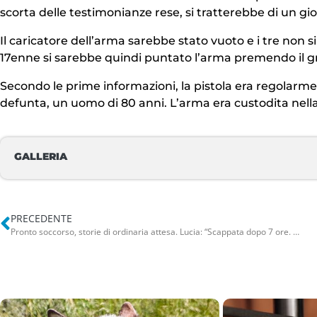
scorta delle testimonianze rese, si tratterebbe di un gioc
Il caricatore dell’arma sarebbe stato vuoto e i tre non s
17enne si sarebbe quindi puntato l’arma premendo il gri
Secondo le prime informazioni, la pistola era regolar
defunta, un uomo di 80 anni. L’arma era custodita nell
GALLERIA
PRECEDENTE
Pronto soccorso, storie di ordinaria attesa. Lucia: “Scappata dopo 7 ore. Sto facendo a pagamento”