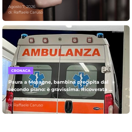
carcere
Agosto 7, 2026
di:
Raffaele Caruso
CRONACA
Paura a Mesagne, bambina precipita dal
secondo piano: è gravissima. Ricoverata al
Policlinico di Bari
Agosto 6, 2026
di:
Raffaele Caruso