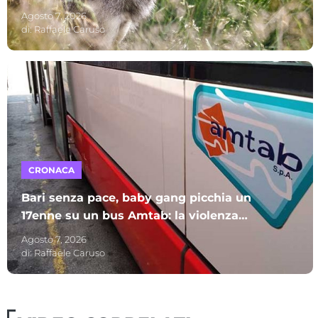
lupo
Agosto 7, 2026
di:
Raffaele Caruso
CRONACA
Bari senza pace, baby gang picchia un
17enne su un bus Amtab: la violenza
ripresa con un telefonino
Agosto 7, 2026
di:
Raffaele Caruso