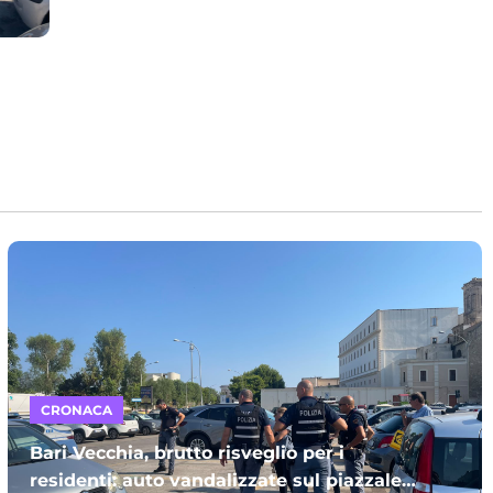
CRONACA
Bari Vecchia, brutto risveglio per i
residenti: auto vandalizzate sul piazzale