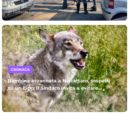
Mincuzzi
Agosto 7, 2026
di:
Raffaele Caruso
CRONACA
Bambina azzannata a Noicattaro, sospetti
su un lupo: il Sindaco invita a evitare
parchi e campagne
Agosto 6, 2026
di:
Raffaele Caruso