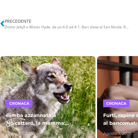
PRECEDENTE
Dottor Jekyll e Mister Hyde, da un 4-0 ad 4-1. Bari show al San Nicola: Reggiana demolita
CRONACA
CRONACA
Bimba azzannata a
Furti, rapine 
Noicattaro, la mamma:
al bancomat:
“Miracolati”. Proseguono le
Bitonto finis
Agosto 7, 2026
Agosto 7, 2026