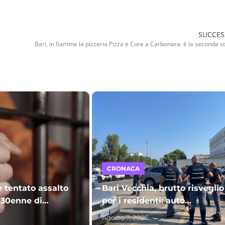
SUCCES
CRONACA
e tentato assalto
Bari Vecchia, brutto risveglio
 30enne di
per i residenti: auto
ce in carcere
vandalizzate sul piazzale
Agosto 7, 2026