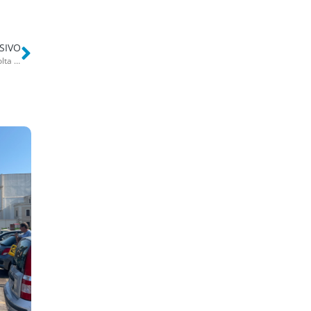
SIVO
Bari, in fiamme la pizzeria Pizza e Core a Carbonara: è la seconda volta in 8 mesi. Ipotesi dolo