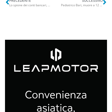
PRECEDENTE
SUCCESSIVO
Lo spione dei conti bancari, Coviello e la richiesta d’aspettativa: “Devo guarire sono troppo curioso” – LA LETTERA
Pediatrico Bari, muore a 12 anni sotto i ferri. Svolta nell’inchiesta sul caso Zaray: disposta una nuova perizia