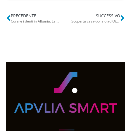
PRECEDENTE
SUCCESSIVO
Curare i denti in Albania. La dottoressa mette le cose in chiaro: Lello salta dalla poltrona
Scoperta casa-pollaio ad Otranto, blitz dei Carabinieri: 23 persone vivevano tra muffa e senza acqua potabile