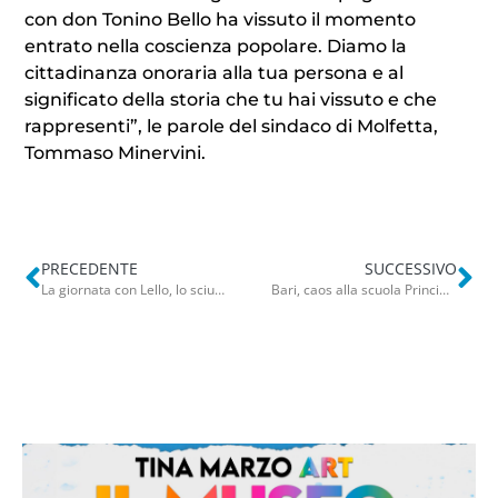
con don Tonino Bello ha vissuto il momento
entrato nella coscienza popolare. Diamo la
cittadinanza onoraria alla tua persona e al
significato della storia che tu hai vissuto e che
rappresenti”, le parole del sindaco di Molfetta,
Tommaso Minervini.
PRECEDENTE
SUCCESSIVO
La giornata con Lello, lo sciupafemmine dal barbiere: selfie e taglio super scalato
Bari, caos alla scuola Principessa di Piemonte. L’ira dei genitori: “Maestro strattona i nostri figli”