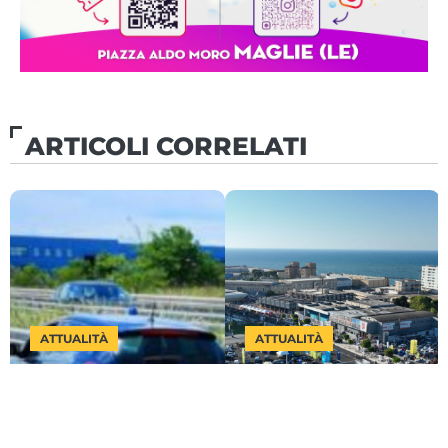
ARTICOLI CORRELATI
ATTUALITÀ
ATTUALITÀ
Autovelox, in Puglia
Bari, la Fiera del
incassati 15 milioni
Levante dal 19 a 27
di euro nel 2025:
settembre: “Il
Agosto 3, 2026
Luglio 31, 2026