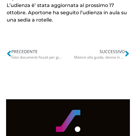
L’udienza è’ stata aggiornata al prossimo 17
ottobre. Aportone ha seguito l’udienza in aula su
una sedia a rotelle.
PRECEDENTE
SUCCESSIVO
Falsi documenti fiscali per giustificare compensi in nero: il comico Uccio De Santis condannato a 1 anno e 2 mesi
Malore alla guida, donna in fin di vita. Una testimone: “Venti minuti per parlare col 118”