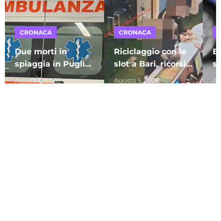
CRONACA
CRONACA
Due morti in
Riciclaggio con le
Ba
spiaggia in Puglia
slot a Bari, ricorsi
s
per malore:
respinti: il Riesame
12
Agosto 5, 2026
Agosto 5, 2026
Ag
tragedie a
conferma il carcere
a
di:
Raffaele Caruso
di:
Raffaele Caruso
di
Sant’Isidoro e
per sette indagati
po
Bisceglie. A
– I NOMI
se
perdere la vita due
p
uomini
d
VIDEO CORRELATI