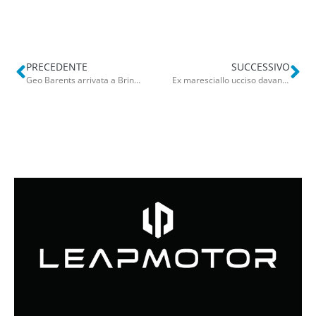
PRECEDENTE
SUCCESSIVO
Geo Barents arrivata a Brindisi, a bordo 471 migranti: tra loro 7 donne incinte e 173 minori
Ex maresciallo ucciso davanti al figlio di 11 anni: chiesto l’ergastolo per il killer 72enne Michele Aportone