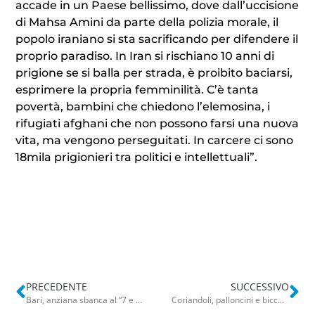
accade in un Paese bellissimo, dove dall’uccisione
di Mahsa Amini da parte della polizia morale, il
popolo iraniano si sta sacrificando per difendere il
proprio paradiso. In Iran si rischiano 10 anni di
prigione se si balla per strada, è proibito baciarsi,
esprimere la propria femminilità. C’è tanta
povertà, bambini che chiedono l’elemosina, i
rifugiati afghani che non possono farsi una nuova
vita, ma vengono perseguitati. In carcere ci sono
18mila prigionieri tra politici e intellettuali”.
PRECEDENTE
SUCCESSIVO
Bari, anziana sbanca al “7 e mezzo”: vinti 200mila euro in corso Mazzini
Coriandoli, palloncini e bicchieri: ciò che resta dei bagordi in piazza Redentore