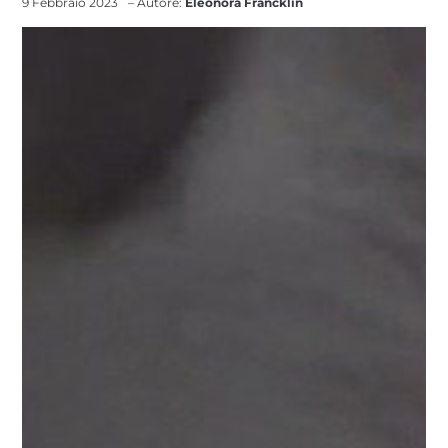
9 Febbraio 2023
– Autore:
Eleonora Francklin