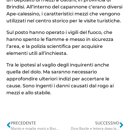
Brindisi. All’interno del capannone c’erano diversi
Ape-calessino, i caratteristici mezzi che vengono
utilizzati nel centro storico per le visite turistiche.
Sul posto hanno operato i vigili del fuoco, che
hanno spento le fiamme e messo in sicurezza
l’area, e la polizia scientifica per acquisire
elementi utili all’inchiesta.
Tra le ipotesi al vaglio degli inquirenti anche
quella del dolo. Ma saranno necessario
approfondire ulteriori indizi per accertare le
cause. Sono ingenti i danni causati dal rogo ai
mezzi e allo stabile.
PRECEDENTE
SUCCESSIVO
Marito e moglie morti a Bisceglie, il nipote di Patrizia: “Uccisa da chi non la voleva libera”. Attesa per l’autopsia
Dino Basile e lettera dopo la morte del figlio: “Ai genitori dico di abbracciare i vostri ragazzi. E voi siate prudenti”