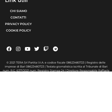
Link utili
CHI SIAMO
CONTATTI
PRIVACY POLICY
COOKIE POLICY
© 2021 TERA Srl Partita I.V.A. e codice fiscale 08623480723 | Registro delle
imprese di Bari 08623480723 | Testata giornalistica iscritta al Tribunale di Bari
num. R.G. 6371/2021 num. Registro Stampa 24 | Direttore Responsabile Raffaele
Caruso
Made with passion by