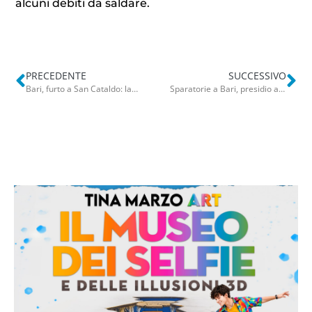
alcuni debiti da saldare.
PRECEDENTE
SUCCESSIVO
Bari, furto a San Cataldo: ladro entra nella proprietà privata e ruba l’auto. Il video del colpo virale sui social
Sparatorie a Bari, presidio antimafia in piazza. Leccese: “Balordi criminali non rovineranno la festa di San Nicola”