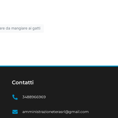
are da mangiare ai gatti
Contatti
3488966969
amministrazioneterasrl@gmail.com