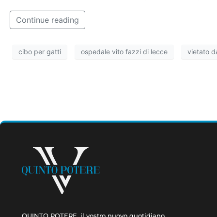
Continue reading
cibo per gatti
ospedale vito fazzi di lecce
vietato d
QUINTO POTERE, il vostro nuovo quotidiano.