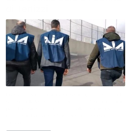
di Terlizzi
L’uomo, titolare di numerose società, tutte attive nel
settore della lavorazione e vendita di ferro e rottami,
per gli inquirenti è stato dedito alla commissione di
reati come bancarotta fraudolenta e diversi reati
tributari