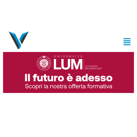
Genova, bancarotta e
illeciti tributari: sequestro
da 300mila euro a 73enne