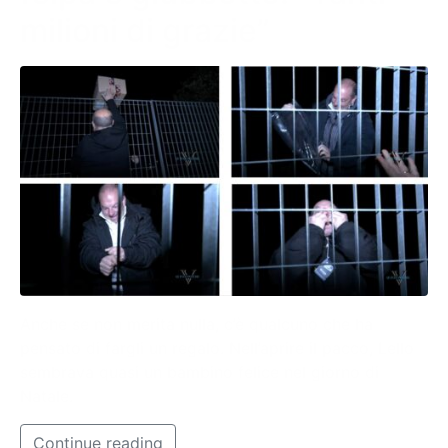
milioni di grazie”
Anche se non merita nulla, c’è qualcuno che ha
pensato di fargli un regalo. Nell’aprire il pacco, Lello
sembrava quasi un bambino felice nel giorno di
Natale.
Continue reading