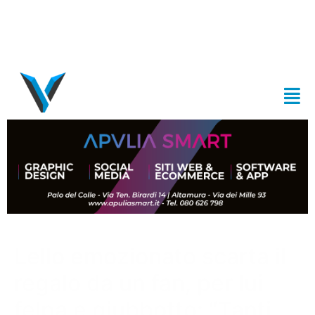
Lello emozionato scarta il
regalo da un fan, per lui
felpa e giubbotto: “Tanti