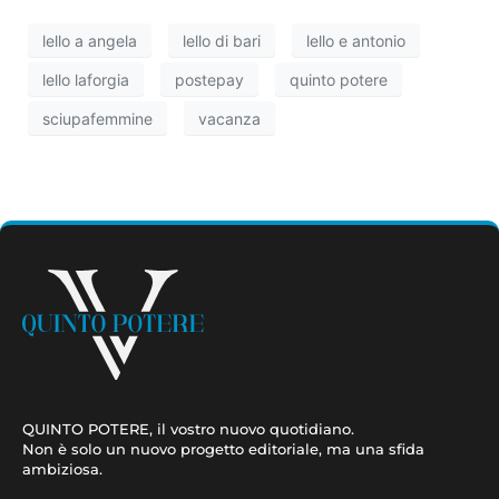
lello a angela
lello di bari
lello e antonio
lello laforgia
postepay
quinto potere
sciupafemmine
vacanza
QUINTO POTERE, il vostro nuovo quotidiano.
Non è solo un nuovo progetto editoriale, ma una sfida
ambiziosa.