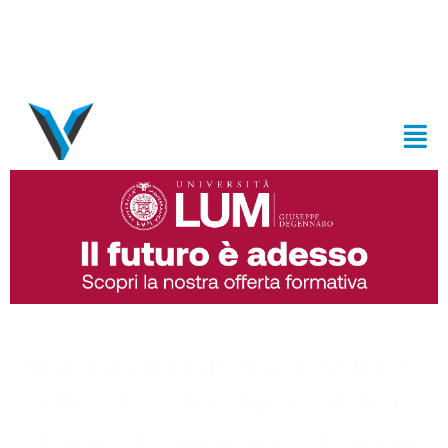
Antonio in vacanza senza
Lello: “Userò i tuoi soldi a
sbafo”. Il compare. “Non ne