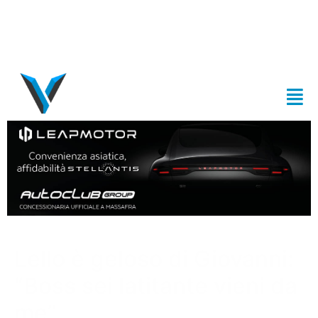
Lello è geloso di Giovanni:
“Boss sei latitante vieni da
me”