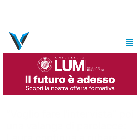
“Voglio fare l’intervista” poi
una valanga di parolacce:
Laura continua a rubare e