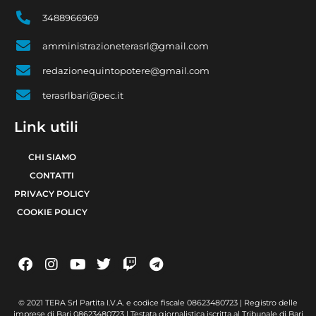
3488966969
amministrazioneterasrl@gmail.com
redazionequintopotere@gmail.com
terasrlbari@pec.it
Link utili
CHI SIAMO
CONTATTI
PRIVACY POLICY
COOKIE POLICY
© 2021 TERA Srl Partita I.V.A. e codice fiscale 08623480723 | Registro delle
imprese di Bari 08623480723 | Testata giornalistica iscritta al Tribunale di Bari