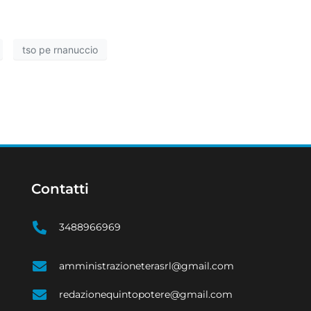
tso pe rnanuccio
Contatti
3488966969
amministrazioneterasrl@gmail.com
redazionequintopotere@gmail.com