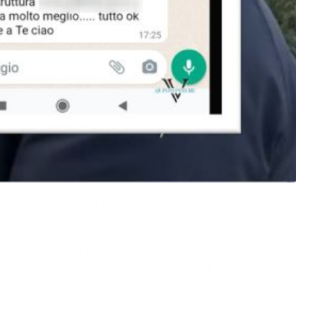
a sulla ferrovia tra Noicattaro e Torre a Mare in
 pasto. Dopo essere riusciti a fargli fare il
, adesso è affidato ai fratelli che finalmente, dopo anni
biamo deciso di farci da parte e di lasciare loro lo
oluto farci sapere che al momento, dopo il ricovero in
sua vita sia finalmente cambiata e rinnoviamo il nostro
uturo.