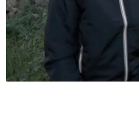
La storia di Nanuccio è stata una di quelle che ha colpit
condizioni disumane, ma nonostante questo ogni volta che
trattamento sanitario obbligatorio in pochi minuti, riusc
di lotte per il futuro di Nanunccio, sono riusciti ad otte
spazio per provvedere alla salute del fratello. Fino all’
psichiatria, si trova in una struttura dedicata e che fin
invito a tutti di donare un po’ di tempo alle persone in 