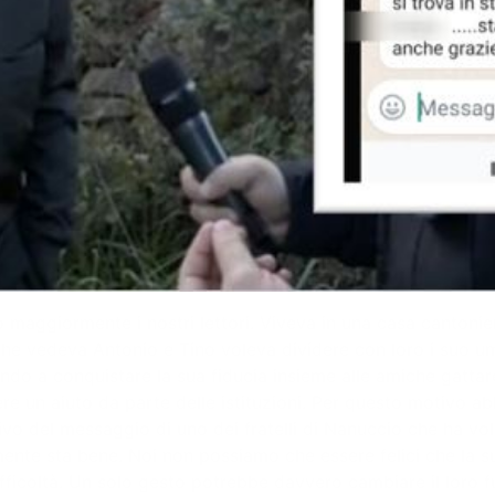
o maggiormente i nostri lettori. Viveva in una casa cantonier
 vedeva Antonio e Tino voleva dividere con loro i suo umile
endo a conquistare la sua fiducia insieme alle amiche gattare
nere un aiuto da parte delle istituzioni. Per questo motivo ab
arrivo del messaggio di uno dei fratelli di Nanuccio che ha v
almente sta bene. Noi non possiamo che essere felici che la 
difficoltà. Un solo gesto potrebbe davvero cambiare il loro f