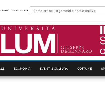
I SIAMO
CONTATTACI
ALE
ECONOMIA
EVENTI E CULTURA
COSTUME
S
uro querela Antonio: “Me l’asp