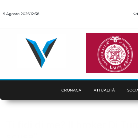
9 Agosto 2026 12:38
CH
CRONACA
ATTUALITÀ
SOCI
Ti fidi di me? Il broker Di T
scusa”