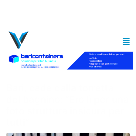
Bari, cade dalla torretta
del bagnino: “Ero lì per una
foto struttura insicura per
tutti”