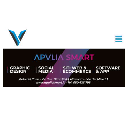
Sanità, record di trapianti
in Puglia: effettuate 120
operazioni nel 2021