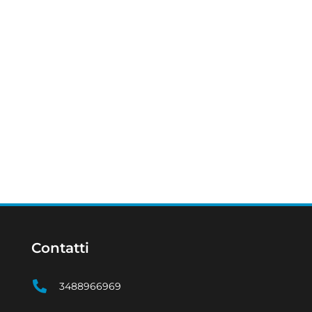
Contatti
3488966969