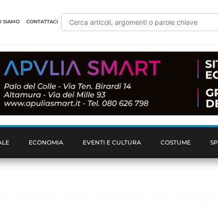
I SIAMO
CONTATTACI
ALE
ECONOMIA
EVENTI E CULTURA
COSTUME
S
 alla cassa del negozio di fami