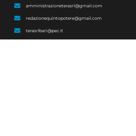
amministrazioneterasrl@gmail.com
redazionequintopotere@gmail.com
terasrlbari@pec.it
SOCIALE
ECONOMIA
EVENTI E CULTURA
COSTUME
SPORT
e di Bari 08623480723 | Testata giornalistica iscritta al Tribunale di Bari num. R.G. 
Responsabile Raffaele Caruso
 with passion by