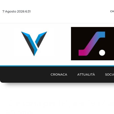
7 Agosto 2026 6:31
CH
CRONACA
ATTUALITÀ
SOCI
“C’è torta per te”, dal 1957
90 anni