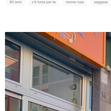
90 anni
c'è torta per te
nonna rosa
saggese
Bari, perde il controllo: don