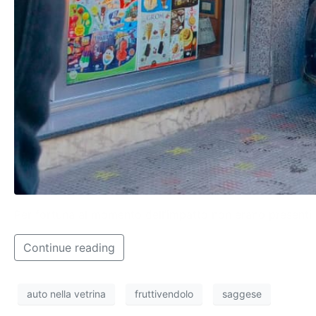
Per fortuna al momento dell’impatto non erano presenti cl
Continue reading
auto nella vetrina
fruttivendolo
saggese