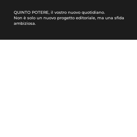
QUINTO POTERE, il vostro nuovo quotidiano.
Non è solo un nuovo progetto editoriale, ma una sfida
ambiziosa.
CRONACA
ATTUALITÀ
© 2021 TERA Srl Partita I.V.A. e codice fiscale 08623480723 | Registro delle impres
Made