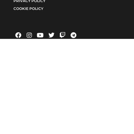
PRIVACY POLICY
COOKIE POLICY
INCHIESTE
EDITORIALE
6371/2021 num. Registro Stampa 24 | Direttore