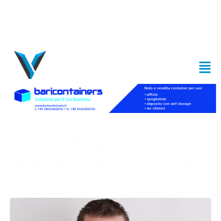
Bitonto, 65 gatti in casa:
l’animalista Rizzi e il delirio
da passerella