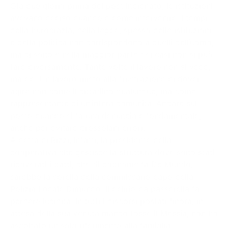
Già due giorni prima del post indignato, le istituzioni
avevano deciso quando e come intervenire. I tempi
della burocrazia, della legge, spesso delle istituzioni
e della politica non corrispondono a quelli dell’uomo,
ma ci sono e nella maggior parte dei casi non si può
fare diversamente. Tante volte il lavoro non si vede,
ma c’è. Un lavoro misto alla frustrazione di dover
agire non come il cittadino qualunque, ma come
rappresentante di un’intera comunità. Andare sul
posto quando si fa una denuncia è fondamentale,
anche per evitare grossolani errori.
A detta di Rizzi, infatti, la presidente della
cooperativa che gestisce la struttura dove sono stati
ricoverati i gatti, che di cognome fa De Mundo,
sarebbe la sorella della commissario capo della
Polizia Locale Dimundo. Il delirio da passerella fa
perdere lucidità. In tutti i discorsi postati finora, in
attesa della sua venuta manco fosse il Messia, non ho
ascoltato un solo riferimento alla famiglia,