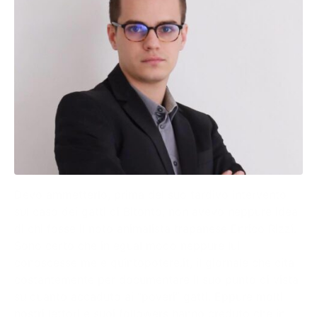
Devo ammetterlo, prima del suo tardivo intervento
sul caso dei gatti di Bitonto, non avevo neppure idea
di chi fosse il noto animalista trapanese Enrico Rizzi.
Sono certo che in egual modo neppure lui
conoscesse me e quintopotere.it, il giornale che cita
costantemente per documentare il suo punto di vista
su quanto accaduto ai “poveri” gatti. Eppure molti
nostri lettori e suoi followers hanno creduto che in