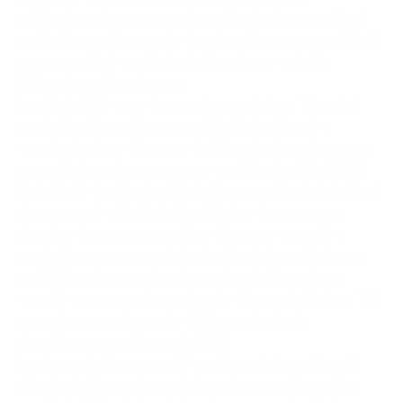
evidentemente con grossi problemi, che accudiva i
gatti. Sì, perché a modo loro i gatti erano accuditi. Ai
componenti di quella famiglia adesso va tutta
l’attenzione, il sostegno.
I gatti, infatti, sono in una stanza di circa 70 metri
quadri in attesa di essere visitati, sterilizzati e
vaccinati prima di essere dati in adozione. Insomma,
una soluzione temporanea e certificata dalla Asl di
Bari. Molti degli animali, infatti, sono già stati richiesti
da numerosi cittadini. Ai gatti, che vivevano per
strada o in campagna prima di essere raccolti e
portati in casa, sono state destinate ingenti risorse
pubbliche. Tra accalappiamento, sterilizzazione,
vaccini e compagnia postando, si spenderà circa 150
euro ciascuno. Secondo l’ultimo calcolo, lo
ricordiamo, sarebbero stati 65.
La stanza è di appena 70 metri quadri, persino più
piccala dell’appartamento in cui erano detenuti in