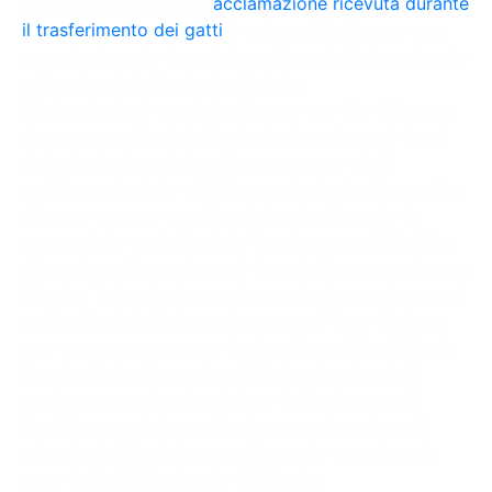
passerella personale. L’
acclamazione ricevuta durante
il trasferimento dei gatti
è solo gratitudine per aver
cercato risposte durante i mesi in cui abbiamo tenuto
sulle spine le istituzioni pubbliche.
Rizzi, a torto, è convinto di avere una tale influenza
da aver convinto le istituzioni ad accelerare i tempi
della risoluzione del problema, sempre che il
problema sia stato effettivamente risolto. È convinto
di avere un peso specifico talmente rilevante da
essere stato contatto dalla Questura, con l’obiettivo
di seguirne gli spostamenti durante il suo soggiorno a
Bitonto. Tutto giusto, non fosse che il suo primo post
su Facebook è di domenica scorsa. Prima di allora
non conosceva neppure la situazione dei gatti in via
Ugo La Malfa. Un post pubblicato rilanciando il
nostro pezzo, due giorni dopo la Conferenza di
Servizi annunciata qualche tempo prima ai nostri
microfoni dalla dottoressa Dimundo, commissario
capo della Polizia Locale di Bitonto.