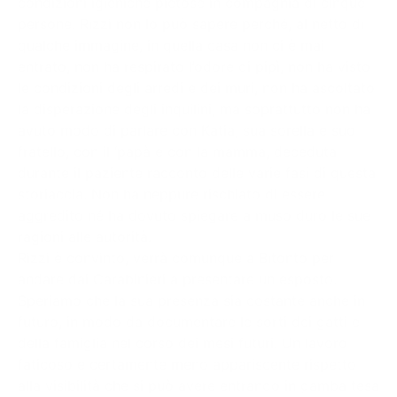
condizioni igieniche pietose in compagnia di cinque
persone. Rizzi non lo può sapere perché, al netto di
qualche immagine, in quella casa non ci è mai
entrato, non ha respirato l’odore di pipì, non ha visto
le condizioni degli arredi e dei muri, non ha ascoltato
la disperazione degli inquilini, ma soprattutto non ha
avuto modo di parlare con Katia, sua sorella e suo
fratello, con il ‘papà e con la mamma, deceduta
durante il paziente racconto delle varie fasi di questa
storiaccia. Non ha neppure rischiato di essere
aggredito né ha dovuto spiegare a muso duro le sue
ragioni alle autorità.
Rizzi è convinto, verrà comunque a Bitonto per
andare dai Carabinieri a presentare un esposto.
Speriamo che la sua presenza sia costante anche in
futuro, in modo da documentare le sorti dei gatti e
della famiglia nel corso dei mesi futuri. Un lavoro
faticoso e certamente meno appariscente rispetto
alla visibilità che si può avere entrando in gamba tesa