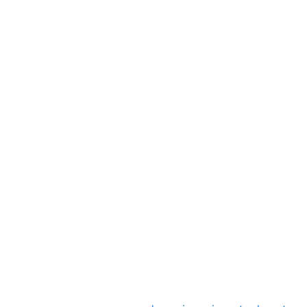
qualche modo fossimo legati. Lui è un animalista, io
un giornalista. A entrambi non piacciono le cose
storte, ma in questo caso tra noi c’è una colossale
differenza: il racconto. Lui è intervenuto a distanza,
citando noi, qualche video amatoriale girato dal
cittadino qualunque e i colloqui telefonici con questo
o quel politico. Noi, invece, siamo andati sul posto
per capire fino in fondo cosa succede (La gestione
del canile e le sue condizioni sono un’altra storia e ci
torneremo).
Picchiamo duro, chi ci legge lo sa e lo facciamo non
meno dell’animalista. Anche io, come Rizzi, sono
stato condannato per diffamazione. Anzi, credo di
essere coinvolto in molti più procedimenti penali di
quanti lui possa immaginarne. Non è un segreto,
basta cliccare qua e là su google per rendersene
conto. Ciò che mai faremo, a differenza del noto
animalista, è trasformare un fatto pubblico in