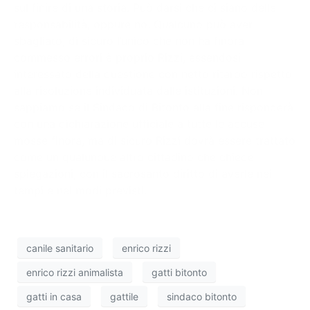
sul finire di una storia. Può darsi che ci siano delle
responsabilità, oppure no. Qualcuno può aver
sbagliato, di sicuro l’unico che non ha finora
commesso errori è proprio Rizzi, essendosi
interessato della questione con netto ritardo rispetto
alla risoluzione individuata dalle istituzioni. Non
sappiamo se il Sindaco di Bitonto alla fine risponderà
con una dichiarazione ufficiale a tutte le accuse
mosse finora, ma di sicuro Rizzi dovrà essere trattato
come un qualunque altro cittadino che chiede
spiegazioni, con il sacrosanto diritto di averle nei
tempi e nei modi previsti.
canile sanitario
enrico rizzi
enrico rizzi animalista
gatti bitonto
gatti in casa
gattile
sindaco bitonto