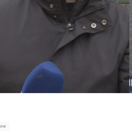
la storia di Max e Carolina. Il primo ha rilasciato un’inte
estimoniato da una foto pubblicata sui social dal figlio. E
one