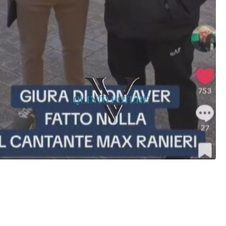
rvista a Tommy Tedone respingendo ogni accusa, la
cco le nostre considerazioni dopo gli ultimi avvenimenti.