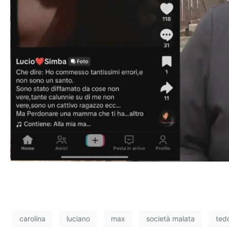
Eravamo consapevoli dei possibili clamorosi sviluppi del
seconda è tornata da Luciano come se nulla fosse, come t
carolina
luciano
max
società malata
ted