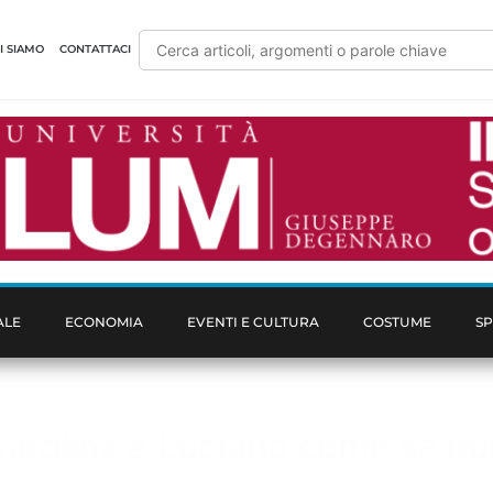
I SIAMO
CONTATTACI
ALE
ECONOMIA
EVENTI E CULTURA
COSTUME
S
arolina e Luciano come se nul