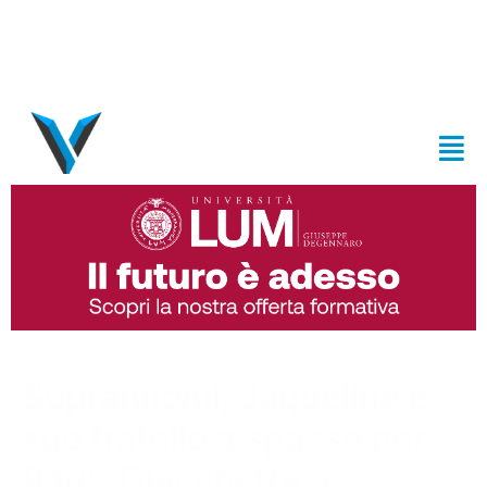
Soprannomi, Jaqueline e
suo fratello a spasso per
Bari: “Giacchetta” e