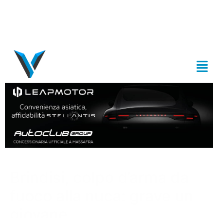
Brindisi, colpo d’arma da
fuoco alla nuca: grave un
giovane