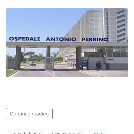
A portarlo in ospedale gli amici. Stando alla prima
ricostruzione, il ferimento potrebbe essere stato un
incidente.
Continue reading
arma da fuoco
giovane grave
nuca