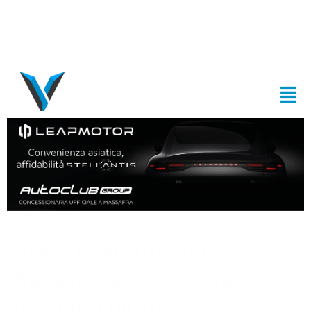
Rotte le statue del
Redentore, ragazzini
lanciano pietre e