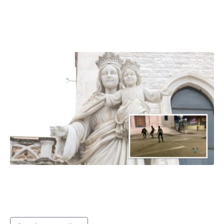
pallonate: i video dei
passanti
Le statue sono state danneggiate in diversi punti a
causa di sassate e pallonate tirate da alcuni ragazzini
che giocano in piazza Redentore.