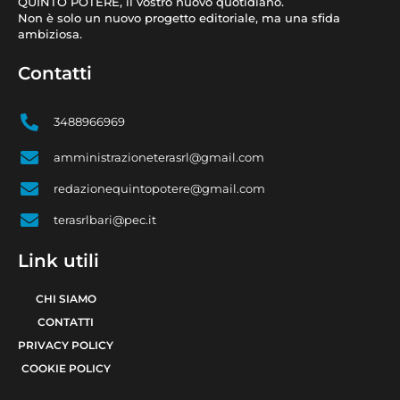
QUINTO POTERE, il vostro nuovo quotidiano.
Non è solo un nuovo progetto editoriale, ma una sfida
ambiziosa.
Contatti
3488966969
amministrazioneterasrl@gmail.com
redazionequintopotere@gmail.com
terasrlbari@pec.it
Link utili
CHI SIAMO
CONTATTI
PRIVACY POLICY
COOKIE POLICY