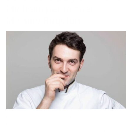
Michelin per lo chef
Martino Ruggieri
Da oggi campeggia la stella Michelin sull’insegna di
Maison Ruggieri, il ristorante di cucina
contemporanea da poco aperto a Parigi da Martino