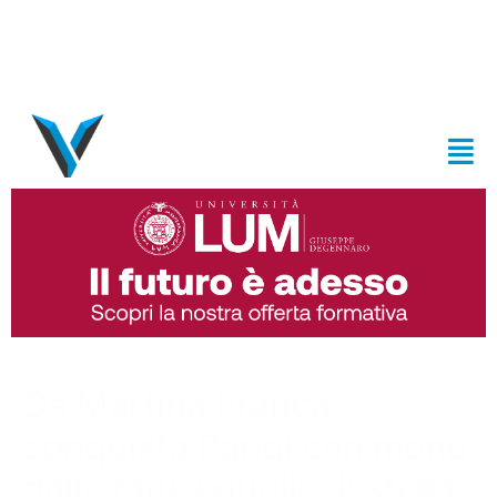
Da Martina Franca
conquista Parigi con menù
dalle radici pugliesi: stella