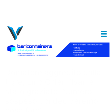
Domatore aggredito dalla
tigre, Lino Orfei: “Ivan è
stato graziato. Numero
sospeso poi decideremo
cosa fare”