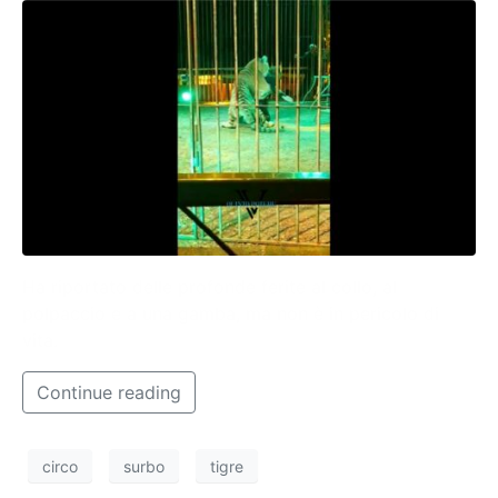
Ha riportato delle profonde ferite al collo, al
polpaccio e a una gamba, ma non è in pericolo di
vita.
Continue reading
circo
surbo
tigre