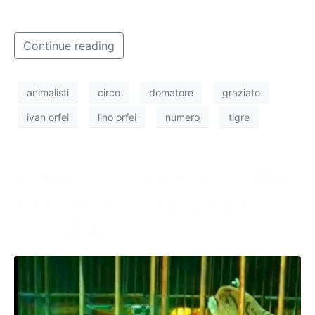
animali”.
Continue reading
animalisti
circo
domatore
graziato
ivan orfei
lino orfei
numero
tigre
Domatore aggredito dalla
tigre: dimesso il 31enne
Ivan Orfei