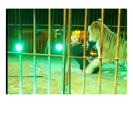
Il papà del domatore aggredito da una tigre la sera
del 29 dicembre durante una esibizione a Surbo
replica agli animalisti: “Dov’erano quando, a causa del
lockdown, siamo stati fermi per 8 mesi? Nessuno si è
preoccupato di venire a dare da mangiare agli