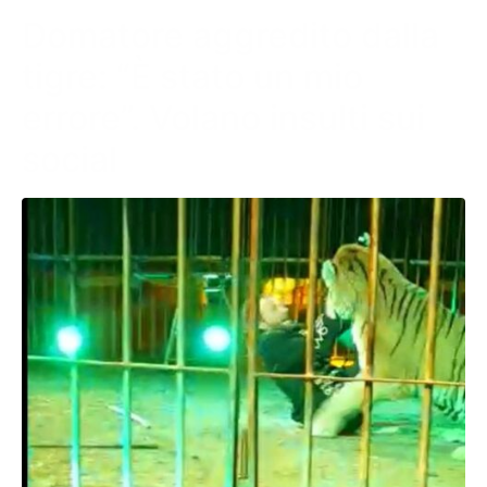
Domatore aggredito dalla
tigre: “È stato un mio
errore”. Volano insulti sui
social