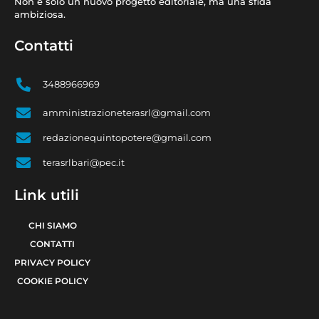
Non è solo un nuovo progetto editoriale, ma una sfida
ambiziosa.
Contatti
3488966969
amministrazioneterasrl@gmail.com
redazionequintopotere@gmail.com
terasrlbari@pec.it
Link utili
CHI SIAMO
CONTATTI
PRIVACY POLICY
COOKIE POLICY