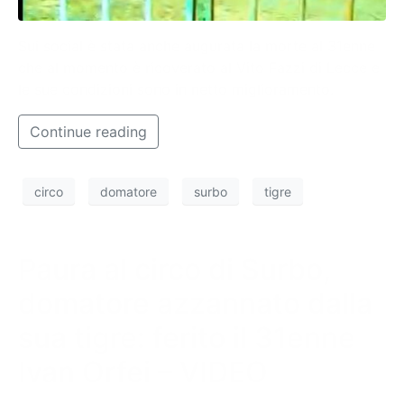
Sui social è stata anche augurata la morte al 31enne
che al momento è ricoverato al Vito Fazzi di Lecce e
le sue condizioni sono in netto miglioramento.
Continue reading
circo
domatore
surbo
tigre
Paura al circo di Surbo,
domatore azzannato dalla
sua tigre: ferito il 31enne
Ivan Orfei – VIDEO