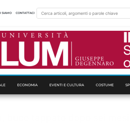
I SIAMO
CONTATTACI
ALE
ECONOMIA
EVENTI E CULTURA
COSTUME
S
a, buco tappato dopo sei mesi: