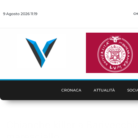
9 Agosto 2026 11:19
CH
CRONACA
ATTUALITÀ
SOCI
Chianche killer a Barivecchi
maresciallo