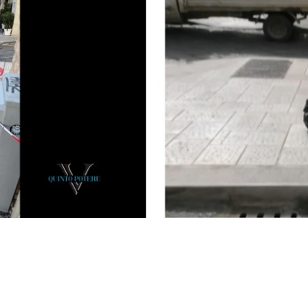
no, dopo 6 mesi le chianche killer sono state aggiustate.