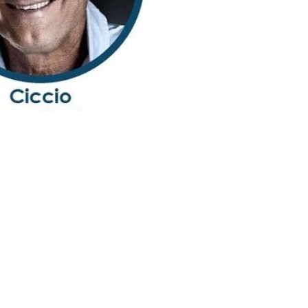
 e un campo da pallavolo dove Cicco Graziani e Andrea
area con animazione dedicata a giochi di coordinazione