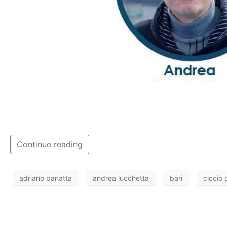
Per l’occasione all’interno del parco verrà allestito un
Lucchetta coinvolgeranno i presenti in gare e partite, u
motoria e psicomotricità.
Continue reading
adriano panatta
andrea lucchetta
bari
ciccio 