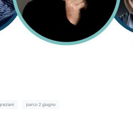
 vero e proprio villaggio dotato di un mini campo da calcio
na zona riservata a spettacoli di magia e truccabimbi e un’
graziani
parco 2 giugno