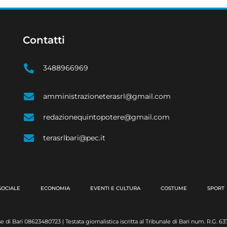
Contatti
3488966969
amministrazioneterasrl@gmail.com
redazionequintopotere@gmail.com
terasrlbari@pec.it
SOCIALE
ECONOMIA
EVENTI E CULTURA
COSTUME
SPORT
e di Bari 08623480723 | Testata giornalistica iscritta al Tribunale di Bari num. R.G. 