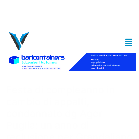
Festa di compleanno in
cambio di appalti,
condannato dg Ager
Puglia: un anno di
reclusione per Grandaliano