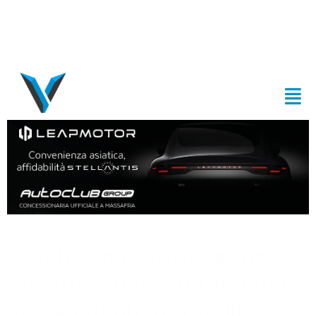
Castellana Grotte, abuso
di ufficio nei confronti del
comandante dei vigili: