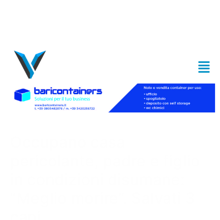
Occupano casa
pericolante, padre e figlio
in condizioni disumane:
“Meglio morire”. Salvati 3
cani