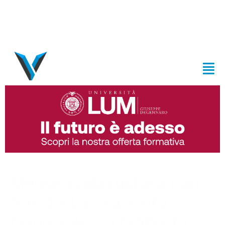
Mense scolastiche a Bari,
Nas dai Ladisa: esito
favorevole. La proposta: