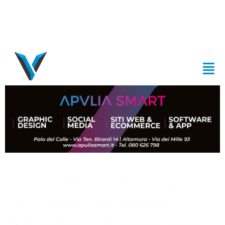
Bari, aumenta la discarica
al Libertà: davanti al
Municipio I si aggiungono