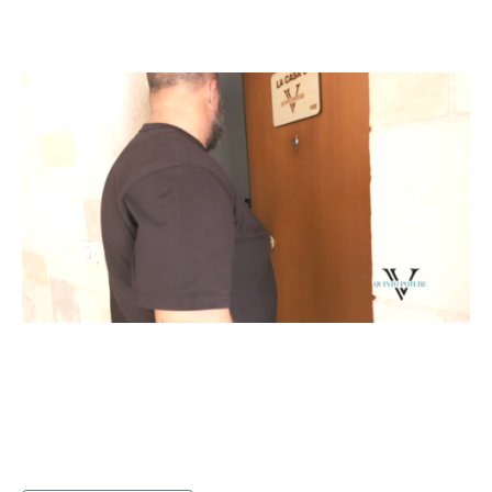
Antonio irrompe in casa
Nel giorno della medicazione non ha dato alcun
segno di vita nonostante i ripetuti tentativi di
Antonio, costretto a irrompere in casa per buttarlo
giù dal letto. Non si può più andare avanti così, ci
saranno presto cambiamenti radicali.