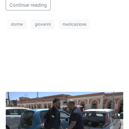
Continue reading
dorme
giovanni
medicazione
Giovanni sul luogo del
delitto, fatta l’ultima
esenzione: “Un giorno a
quella le farò male”