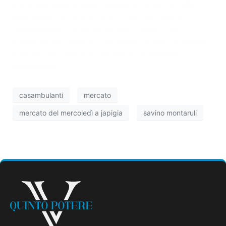
a se stessi pare trovare sostegno da parte delle
Associazioni di Settore che, come nel caso di
CasAmbulanti stanno prendendo di petto la
situazione per evitare il definitivo declino di attività
storiche che chiedono dignità ed attenzione
istituzionale”.
casambulanti
mercato
mercato del mercoledì a japigia
savino montaruli