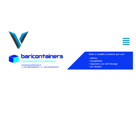
Bari, chiesto ripristino del
mercato del mercoledì a
Japigia. CasAmbulanti:
“Da tre mesi nessuna
risposta”