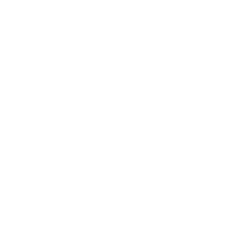
anti-covid. Una richiesta avanzata a norma di legge
che però è rimasta inascoltata provocando uno stato
di agitazione tra i mercatali.
“La nota CasAmbulanti era finalizzata alla corretta
attuazione della normativa che prevedeva il ripristino
dell’area mercatale alle condizioni preesistenti, in
considerazione della fine dell’emergenza pandemica
a decorrere dallo scorso 31 marzo. La rimodulazione
covid dell’area mercatale, infatti, aveva creato e
continua ancora oggi a creare condizioni di enormi
disparità tra gli Operatori del mercato” sottolinea
Montaruli.
“A distanza di oltre tre mesi – conclude – nessun
provvedimento di ripristino è stato adottato dal
comune di Bari ed ecco che gli operatori, stanchi di
questa disastrosa situazione, reagiscono
proclamando lo stato di agitazione. Situazione quindi
incandescente nel comune di Bari dove, finalmente, la
questione legata ai mercati fatiscenti ed abbandonati