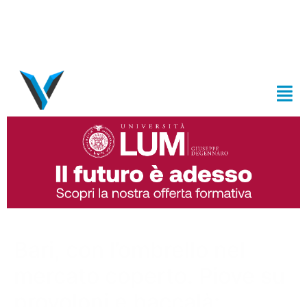
Bari, con l’ombrello nel
mercato coperto. Piove su
provoloni e baccalà: