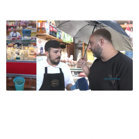
“Disagi e pericoli”
Da You are my tata tarara a Singing in the rain. Con
questo motivetto nella testa ci siamo recati nel
mercato coperto e martoriato di Santa Scolastica.
Forse sarebbe il caso di definirlo mercato semi-
coperto. Sì perché quando piove bisogna recarsi con
l’ombrello per non uscire bagnati dopo aver la spesa.