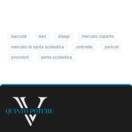
Dopo il video inviato in redazione, ci siamo recati dal
commerciante Luigi per raccogliere il suo appello
disperato.
baccalà
bari
disagi
mercato coperto
mercato di santa scolastica
ombrello
pericoli
provoloni
santa scolastica