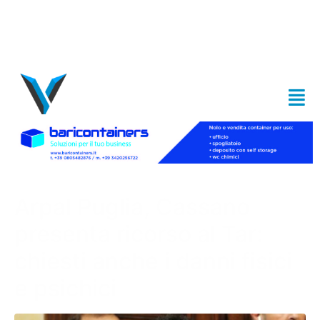
Arpal Puglia, Cassano
presenta ricorso al Tar:
chiesti anche i danni fisici
e psichici