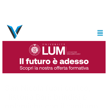
San Nicola fuori corteo,
Historia Bari: brindisi e
polemiche con il capitano