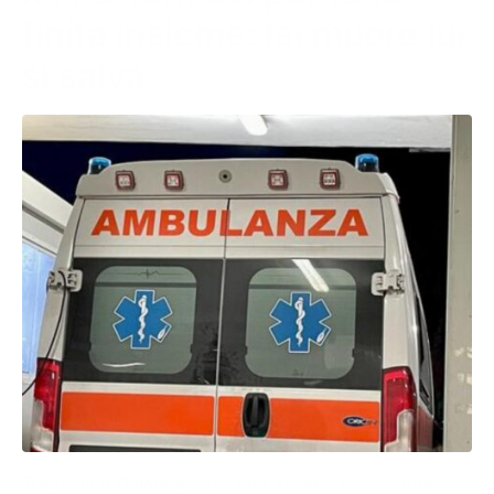
finita insieme: lei muore lui
si salva
Tragedia a Galatina dove una 45enne è deceduta