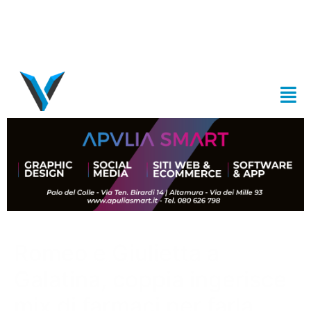
Romeo e Giulietta a
Galatina, coppia ingerisce
mix di farmaci per farla