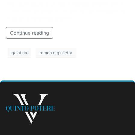
dopo aver ingerito un mix di farmaci assieme al suo
convivente, un uomo di 38 anni. Su alcuni biglietti la
volontà di farla finita insieme.
Continue reading
galatina
romeo e giulietta