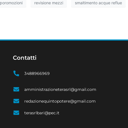
poromozioni
revisione mezzi
smaltimento acque reflue
Contatti
3488966969
amministrazioneterasrl@gmail.com
redazionequintopotere@gmail.com
terasrlbari@pec.it