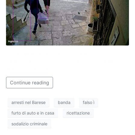
Grazie alle indagini svolte dai Carabinieri si è potuto
capire i vari ruoli che ogni sodale aveva stabilito
all’interno della banda.
Continue reading
arresti nel Barese
banda
falso ì
furto di auto e in casa
ricettazione
sodalizio criminale