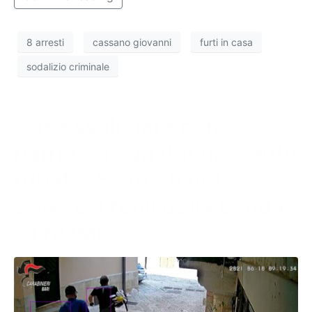
8 arresti
cassano giovanni
furti in casa
sodalizio criminale
Case svaligiate con
parrucche da donna e auto
rubate, 8 arresti nel
Barese: i ruoli della banda
– I NOMI