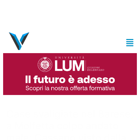
Case svaligiate nel Barese,
a Molfetta colpo andato
male: Cassano visto dalla