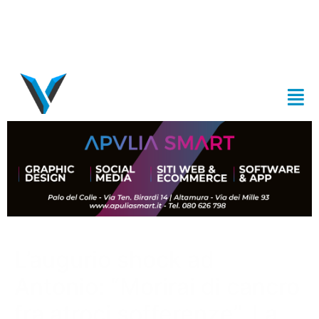
L’augurio shock ad
Antonio: “Morirai di cancro
fra atroci sofferenze”. La