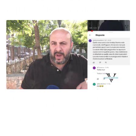
replica: “Fate l’amore”
Non riusciamo proprio a comprendere il perché della
“critica” arricchita da frasi ingiuriose, minacce di
morte e auguri di mali incurabili. Come se nel 2024
fosse una cosa normale lasciare un commento sui
social e sperare in un cancro atroce. Antonio e Tino
si sono fermati per rispondere ad un haters da