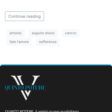
quattro soldi.
Continue reading
antonio
augurio shock
cancro
fate l'amore
sofferenze
QUINTO POTERE, il vostro nuovo quotidiano.