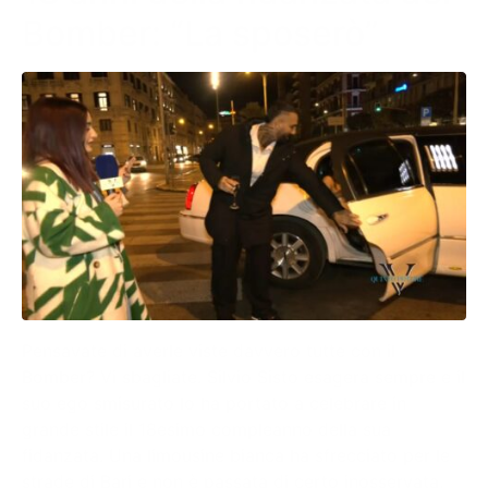
Bomber: “La sposerò”
Pensavate di averle viste davvero tutte con il
Bomber? Vi sbagliate. Silvio Sisto esagera sempre e il
suo ego smisurato lo ha portato a celebrare in
grande stile il 18esimo compleanno della sua
fidanzata. Una limousine bianca ha sfrecciato per le
strade di Bari e non è passata di certo inosservata,