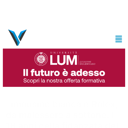
Limousine bianca e Rolex,
da malessere a sottone. I
18 anni della fidanzata del