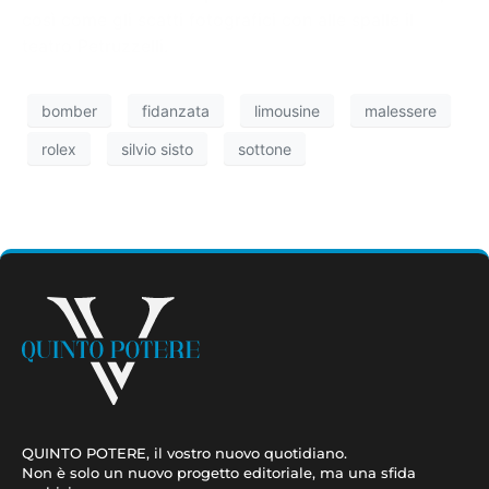
così come gli scatti fotografici con alle spalle il
teatro Petruzzelli.
bomber
fidanzata
limousine
malessere
rolex
silvio sisto
sottone
QUINTO POTERE, il vostro nuovo quotidiano.
Non è solo un nuovo progetto editoriale, ma una sfida