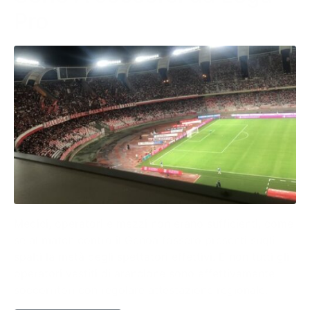
Pro
Medici, operatori e mezzi non erano sufficienti, come
se al match contro il Genoa fossero presenti sugli
spalti la metà degli spettatori effettivi. E non tutti gli
operatori vestiti di arancione sono effettivamente
soccorritori con regolare attestazione regionale.