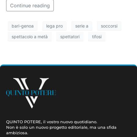
Continue reading
bari-genoa
lega pro
serie a
soccorsi
spettacolo a metà
spettatori
tifosi
QUINTO POTERE, il vostro nuovo quotidiano.
Non è solo un nuovo progetto editoriale, ma una sfida
ambiziosa.