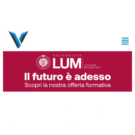
Bari-Genoa spettacolo a
metà: 50mila tifosi da
Serie A soccorsi da Lega